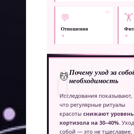
03
💬
🏋️
Отношения
Фит
→
→
💄
Почему уход за собо
💆
необходимость
Исследования показывают,
что регулярные ритуалы
красоты
снижают уровень
кортизола на 30–40%
. Уход
собой — это не тщеславие, 