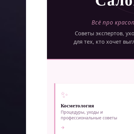
Всё про крас
Советы экспертов, ух
для тех, кто хочет вы
✨
Косметология
Процедуры, уходы и
профессиональные советы
→