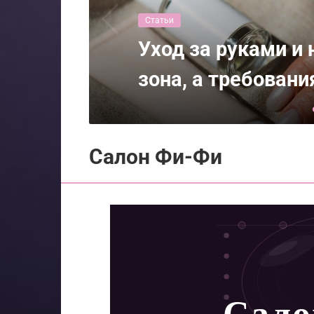
Статьи
Путь к гармонии: 
преодолеть эмоц
Салон Фи-Фи
Сал