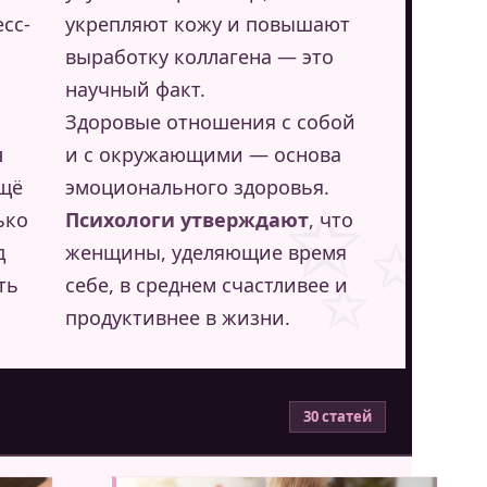
сс-
укрепляют кожу и повышают
выработку коллагена — это
научный факт.
Здоровые отношения с собой
ы
и с окружающими — основа
✨
ещё
эмоционального здоровья.
ько
Психологи утверждают
, что
д
женщины, уделяющие время
ть
себе, в среднем счастливее и
продуктивнее в жизни.
30 статей