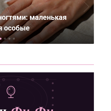
как распознать и
иональное истощение
он
Фи-Фи