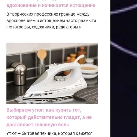
вдохновение и начинается истощение
В творческих профессиях граница между
вдохновением и истощением часто размыта.
Фотографы, художники, редакторы и
Выбираем утюг: как купить тот,
который действительно гладит, а не
доставляет головную боль
Утюг — бытовая техника, которая кажется