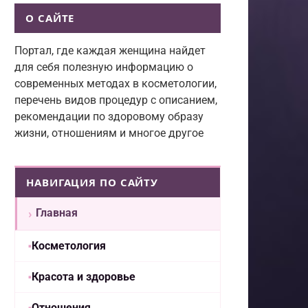
Эмоциональное выгорание в
О САЙТЕ
творческой среде: где заканч
Портал, где каждая женщина найдет
для себя полезную информацию о
вдохновение и начинается ис
современных методах в косметологии,
перечень видов процедур с описанием,
рекомендации по здоровому образу
жизни, отношениям и многое другое
НАВИГАЦИЯ ПО САЙТУ
Главная
Косметология
Красота и здоровье
Отношения