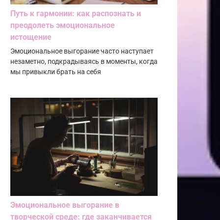
Путь к гармонии: как распознать и
преодолеть эмоциональное
истощение
Эмоциональное выгорание часто наступает
незаметно, подкрадываясь в моменты, когда
мы привыкли брать на себя
Эмоциональное выгорание в
творческой среде: где заканчивается