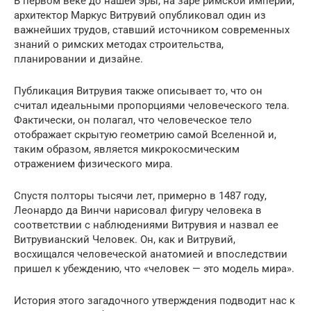
В первом веке до нашей эры, на заре римской империи,
архитектор Маркус Витрувий опубликовал один из
важнейших трудов, ставший источником современных
знаний о римских методах строительства,
планировании и дизайне.
Публикация Витрувия также описывает то, что он
считал идеальными пропорциями человеческого тела.
Фактически, он полагал, что человеческое тело
отображает скрытую геометрию самой Вселенной и,
таким образом, является микрокосмическим
отражением физического мира.
Спустя полторы тысячи лет, примерно в 1487 году,
Леонардо да Винчи нарисовал фигуру человека в
соответствии с наблюдениями Витрувия и назвал ее
Витрувианский Человек. Он, как и Витрувий,
восхищался человеческой анатомией и впоследствии
пришел к убеждению, что «человек — это модель мира».
История этого загадочного утверждения подводит нас к