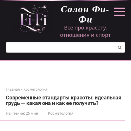
Перейти
Салон Фи-
к
контенту
Фи
Все про красоту,
отношения и спорт
Поиск:
Главная
»
Косметология
Современные стандарты красоты: идеальная
грудь — какая она и как ее получить?
На чтение:
26 мин
Косметология