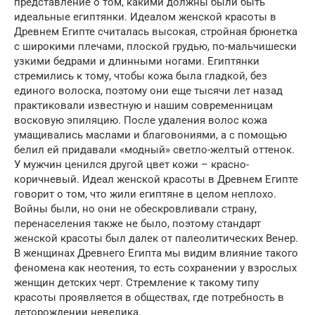
представление о том, какими должны были быть
идеальные египтянки. Идеалом женской красоты в
Древнем Египте считалась высокая, стройная брюнетка
с широкими плечами, плоской грудью, по-мальчишески
узкими бедрами и длинными ногами. Египтянки
стремились к тому, чтобы кожа была гладкой, без
единого волоска, поэтому они еще тысячи лет назад
практиковали известную и нашим современницам
восковую эпиляцию. После удаления волос кожа
умащивались маслами и благовониями, а с помощью
белил ей придавали «модный» светло-желтый оттенок.
У мужчин ценился другой цвет кожи – красно-
коричневый. Идеал женской красоты в Древнем Египте
говорит о том, что жили египтяне в целом неплохо.
Войны были, но они не обескровливали страну,
перенаселения также не было, поэтому стандарт
женской красоты был далек от палеолитических Венер.
В женщинах Древнего Египта мы видим влияние такого
феномена как неотения, то есть сохранении у взрослых
женщин детских черт. Стремление к такому типу
красоты проявляется в обществах, где потребность в
деторождении невелика.